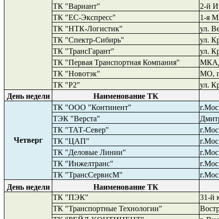
ТК "Вариант"
2-й И
ТК "ЕС-Экспресс"
1-я М
ТК
"НТК-Логистик"
ул
.
Ве
ТК
"
Спектр-Сибирь
"
ул
.
Кр
ТК
"
ТрансГарант"
ул
.
Кр
ТК "Первая Транспортная Компания"
МКАД,
ТК "Новотэк"
МО, г
ТК "Р2"
ул
.
Кр
День недели
Наименование ТК
ТК "ООО "Континент"
г.Мос
ТЭК
"
Верста
"
Дмитр
ТК "ТАТ-Север"
г.Мос
Четверг
ТК "ЦАП"
г.Мос
ТК "Деловые Линии"
г.Мос
ТК
"Инжелтранс"
г.Мос
ТК "ТрансСервисМ"
г.Мос
День недели
Наименование ТК
ТК "ПЭК"
31-й 
ТК "Транспортные Технологии"
Востр