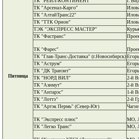
ТК "РЕЙЛ-КОНТИНЕНТ"
г. Ви
ТК "Арсенал-Карго"
Илова
ТК "АлтайТранс22"
Илова
ТК "ТТК Орион"
Илова
ТЭК "ЭКСПРЕСС МАСТЕР"
Курья
ТК "Фастранс"
Прое
ТК "Фарес"
Проек
ТК "Глав-Транс-Доставка" (г.Новосибирск)
Егорь
ТК "Аструм"
Егорь
ТК "ДК Транзит"
Егорь
Пятница
ТК "НОРД ВИЛ"
2-й В
ТК "Азимут"
2-й В
ТК "Антарэс"
1
-й В
ТК "Лоттэ"
2-й Г
ТК "Артэк Пермь" (Север-Юг)
Чагин
ТК "Экспресс плюс"
МО
,
ТК "Легко Транс"
МО
,