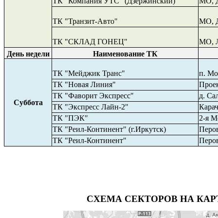
ТК
"Компания УТС" (Дзержинский)
МО
,
ТК "Транзит-Авто"
МО
,
ТК "СКЛАД ГОНЕЦ"
М
О
,
День недели
Наименование ТК
ТК "Мейджик Транс"
п
.
Мос
ТК "Новая Линия"
Прое
ТК "Фаворит Экспресс"
д.
Сал
Суббота
ТК "
Экспресс Лайн-2
"
Карач
ТК "ПЭК"
2-я М
ТК "Реил-Континент" (г.Иркутск)
Перов
ТК "Реил-Континент"
Перо
СХЕМА СЕКТОРОВ НА КАР