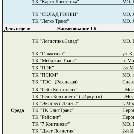
ТК "Карго Логистика"
МО
,
ТК "СКЛАД ГОНЕЦ"
М
О
,
ТК "Легко Транс"
МО,
День недели
Наименование ТК
ТК "Логистика-Запад"
МО
,
ТК "Галактика"
ул
.
Кр
ТК "Мейджик Транс"
п
.
Мос
ТК "ПЭК"
2-я М
ТК "ПСКМ"
МО, г
ТК
"ТЭС" (Рязанская)
Спарт
ТК "Рейл Континент"
г.Мос
ТК "Реил-Континент" (г.Иркутск)
г.Мос
ТК "Экспресс Лайн-2"
г. Мо
Среда
ТК "ТК ЭлитТранс"
Перов
ТК "Рейсинг"
Перов
ТК
"
7 Континент"
МО
,
ТК
"Джет Логистик"
2-й И