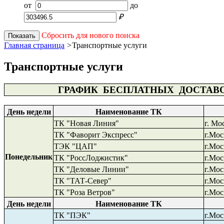
от
до
₽
Сбросить для нового поиска
Показать
Главная страница
>
Транспортные услуги
Транспортные услуги
ГРАФИК БЕСПЛАТНЫХ ДОСТАВ
День недели
Наименование ТК
ТК "Новая Линия"
г. Мо
ТК "Фаворит Экспресс"
г.Мос
ТЭК "ЦАП"
г.Мос
Понедельник
ТК "РоссЛоджистик"
г.Мос
ТК "Деловые Линии"
г.Мос
ТК "ТАТ-Север"
г.Мос
ТК "
Роза Ветров
"
г.Мос
День недели
Наименование ТК
ТК "ПЭК"
г.Мос