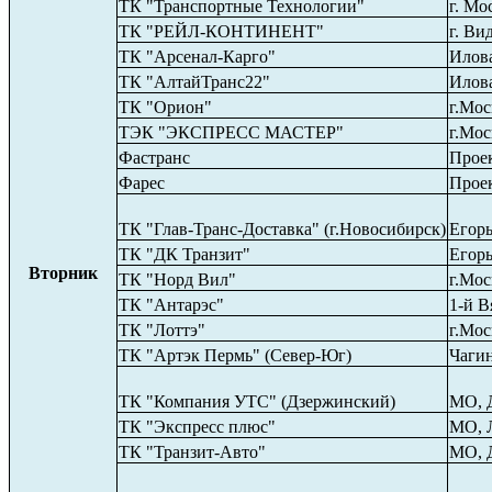
ТК "Транспортные Технологии"
г. Мо
ТК "РЕЙЛ-КОНТИНЕНТ
"
г. Ви
ТК "
Арсенал-Карго
"
Илова
ТК "АлтайТранс22"
Илова
ТК "Орион"
г.Мос
ТЭК "ЭКСПРЕСС МАСТЕР"
г.Мос
Фастранс
Прое
Фарес
Проек
ТК
"Глав-Транс-Доставка" (г.Новосибирск)
Егорь
ТК "ДК Транзит"
Егорь
Вторник
ТК "Норд Вил"
г.Мос
ТК
"
Антарэс
"
1
-й В
ТК "Лоттэ"
г.Мос
ТК "Артэк Пермь" (Север-Юг)
Чагин
ТК
"Компания УТС" (Дзержинский)
МО
,
ТК "Экспресс плюс"
МО
,
ТК "Транзит-Авто"
МО,