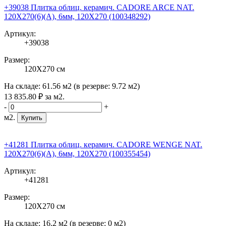
+39038 Плитка облиц. керамич. CADORE ARCE NAT.
120X270(6)(A), 6мм, 120X270 (100348292)
Артикул:
+39038
Размер:
120X270 см
На складе:
61.56 м2
(в резерве:
9.72 м2
)
13 835
.80
₽
за м2.
-
+
м2.
Купить
+41281 Плитка облиц. керамич. CADORE WENGE NAT.
120X270(6)(A), 6мм, 120X270 (100355454)
Артикул:
+41281
Размер:
120X270 см
На складе:
16.2 м2
(в резерве:
0 м2
)