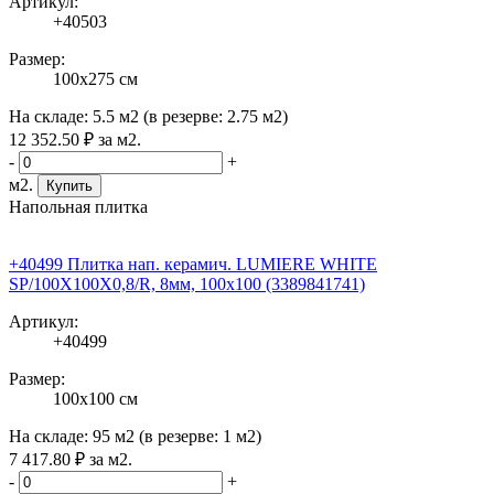
Артикул:
+40503
Размер:
100x275 см
На складе:
5.5 м2
(в резерве:
2.75 м2
)
12 352
.50
₽
за м2.
-
+
м2.
Купить
Напольная плитка
+40499 Плитка нап. керамич. LUMIERE WHITE
SP/100X100X0,8/R, 8мм, 100x100 (3389841741)
Артикул:
+40499
Размер:
100x100 см
На складе:
95 м2
(в резерве:
1 м2
)
7 417
.80
₽
за м2.
-
+