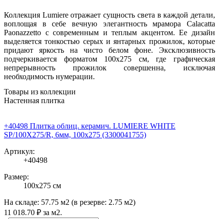
Коллекция Lumiere отражает сущность света в каждой детали,
воплощая в себе вечную элегантность мрамора Calacatta
Paonazzetto с современным и теплым акцентом. Ее дизайн
выделяется тонкостью серых и янтарных прожилок, которые
придают яркость на чисто белом фоне. Эксклюзивность
подчеркивается форматом 100x275 см, где графическая
непрерывность прожилок совершенна, исключая
необходимость нумерации.
Товары из коллекции
Настенная плитка
+40498 Плитка облиц. керамич. LUMIERE WHITE
SP/100X275/R, 6мм, 100x275 (3300041755)
Артикул:
+40498
Размер:
100x275 см
На складе:
57.75 м2
(в резерве:
2.75 м2
)
11 018
.70
₽
за м2.