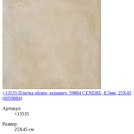
+13535 Плитка облиц. керамич. 59884 CENERE, 8.5мм, 25X45
(0059884)
Артикул:
+13535
Размер:
25X45 см