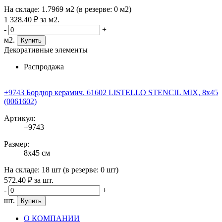
На складе:
1.7969 м2
(в резерве:
0 м2
)
1 328
.40
₽
за м2.
-
+
м2.
Купить
Декоративные элементы
Распродажа
+9743 Бордюр керамич. 61602 LISTELLO STENCIL MIX, 8x45
(0061602)
Артикул:
+9743
Размер:
8x45 см
На складе:
18 шт
(в резерве:
0 шт
)
572
.40
₽
за шт.
-
+
шт.
Купить
О КОМПАНИИ