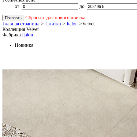
от
до
Сбросить для нового поиска
Показать
Главная страница
>
Плитка
>
Italon
>
Velvet
Коллекция Velvet
Фабрика
Italon
Новинка