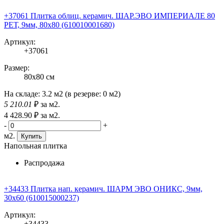
+37061 Плитка облиц. керамич. ШАР.ЭВО ИМПЕРИАЛЕ 80
РЕТ, 9мм, 80x80 (610010001680)
Артикул:
+37061
Размер:
80x80 см
На складе:
3.2 м2
(в резерве:
0 м2
)
5 210
.01
₽
за м2.
4 428
.90
₽
за м2.
-
+
м2.
Купить
Напольная плитка
Распродажа
+34433 Плитка нап. керамич. ШАРМ ЭВО ОНИКС, 9мм,
30x60 (610015000237)
Артикул:
+34433