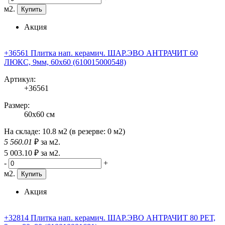
м2.
Купить
Акция
+36561 Плитка нап. керамич. ШАР.ЭВО АНТРАЧИТ 60
ЛЮКС, 9мм, 60x60 (610015000548)
Артикул:
+36561
Размер:
60x60 см
На складе:
10.8 м2
(в резерве:
0 м2
)
5 560
.01
₽
за м2.
5 003
.10
₽
за м2.
-
+
м2.
Купить
Акция
+32814 Плитка нап. керамич. ШАР.ЭВО АНТРАЧИТ 80 РЕТ,