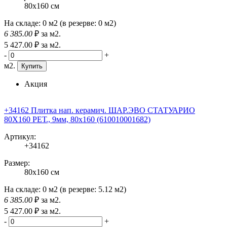
80x160 см
На складе:
0 м2
(в резерве:
0 м2
)
6 385
.00
₽
за м2.
5 427
.00
₽
за м2.
-
+
м2.
Купить
Акция
+34162 Плитка нап. керамич. ШАР.ЭВО СТАТУАРИО
80X160 РЕТ., 9мм, 80x160 (610010001682)
Артикул:
+34162
Размер:
80x160 см
На складе:
0 м2
(в резерве:
5.12 м2
)
6 385
.00
₽
за м2.
5 427
.00
₽
за м2.
-
+