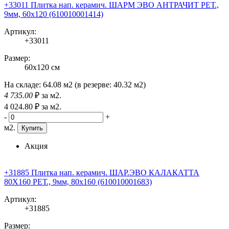
+33011 Плитка нап. керамич. ШАРМ ЭВО АНТРАЧИТ РЕТ.,
9мм, 60x120 (610010001414)
Артикул:
+33011
Размер:
60x120 см
На складе:
64.08 м2
(в резерве:
40.32 м2
)
4 735
.00
₽
за м2.
4 024
.80
₽
за м2.
-
+
м2.
Купить
Акция
+31885 Плитка нап. керамич. ШАР.ЭВО КАЛАКАТТА
80X160 РЕТ., 9мм, 80x160 (610010001683)
Артикул:
+31885
Размер: