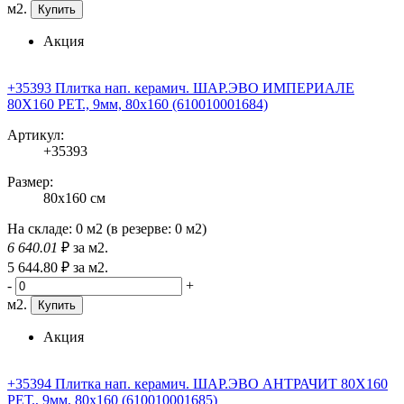
м2.
Купить
Акция
+35393 Плитка нап. керамич. ШАР.ЭВО ИМПЕРИАЛЕ
80X160 РЕТ., 9мм, 80x160 (610010001684)
Артикул:
+35393
Размер:
80x160 см
На складе:
0 м2
(в резерве:
0 м2
)
6 640
.01
₽
за м2.
5 644
.80
₽
за м2.
-
+
м2.
Купить
Акция
+35394 Плитка нап. керамич. ШАР.ЭВО АНТРАЧИТ 80X160
РЕТ., 9мм, 80x160 (610010001685)