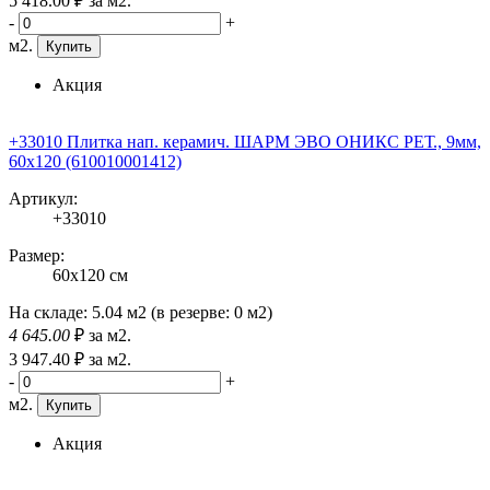
5 418
.00
₽
за м2.
-
+
м2.
Купить
Акция
+33010 Плитка нап. керамич. ШАРМ ЭВО ОНИКС РЕТ., 9мм,
60x120 (610010001412)
Артикул:
+33010
Размер:
60x120 см
На складе:
5.04 м2
(в резерве:
0 м2
)
4 645
.00
₽
за м2.
3 947
.40
₽
за м2.
-
+
м2.
Купить
Акция