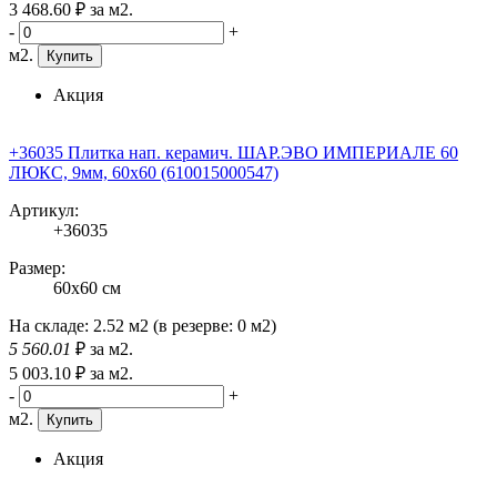
3 468
.60
₽
за м2.
-
+
м2.
Купить
Акция
+36035 Плитка нап. керамич. ШАР.ЭВО ИМПЕРИАЛЕ 60
ЛЮКС, 9мм, 60x60 (610015000547)
Артикул:
+36035
Размер:
60x60 см
На складе:
2.52 м2
(в резерве:
0 м2
)
5 560
.01
₽
за м2.
5 003
.10
₽
за м2.
-
+
м2.
Купить
Акция