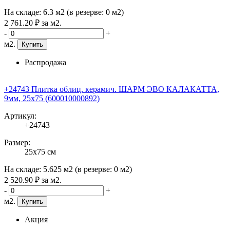
На складе:
6.3 м2
(в резерве:
0 м2
)
2 761
.20
₽
за м2.
-
+
м2.
Купить
Распродажа
+24743 Плитка облиц. керамич. ШАРМ ЭВО КАЛАКАТТА,
9мм, 25x75 (600010000892)
Артикул:
+24743
Размер:
25x75 см
На складе:
5.625 м2
(в резерве:
0 м2
)
2 520
.90
₽
за м2.
-
+
м2.
Купить
Акция