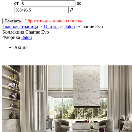
от
до
₽
Сбросить для нового поиска
Показать
Главная страница
>
Плитка
>
Italon
>
Charme Evo
Коллекция Charme Evo
Фабрика
Italon
Акция