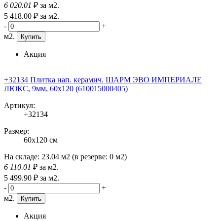
6 020
.01
₽
за м2.
5 418
.00
₽
за м2.
-
+
м2.
Купить
Акция
+32134 Плитка нап. керамич. ШАРМ ЭВО ИМПЕРИАЛЕ
ЛЮКС, 9мм, 60x120 (610015000405)
Артикул:
+32134
Размер:
60x120 см
На складе:
23.04 м2
(в резерве:
0 м2
)
6 110
.01
₽
за м2.
5 499
.90
₽
за м2.
-
+
м2.
Купить
Акция