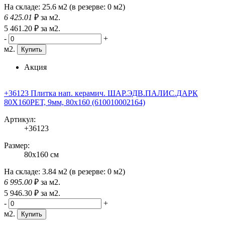
На складе:
25.6 м2
(в резерве:
0 м2
)
6 425
.01
₽
за м2.
5 461
.20
₽
за м2.
-
+
м2.
Купить
Акция
+36123 Плитка нап. керамич. ШАР.ЭДВ.ПАЛИС.ДАРК
80X160РЕТ, 9мм, 80x160 (610010002164)
Артикул:
+36123
Размер:
80x160 см
На складе:
3.84 м2
(в резерве:
0 м2
)
6 995
.00
₽
за м2.
5 946
.30
₽
за м2.
-
+
м2.
Купить