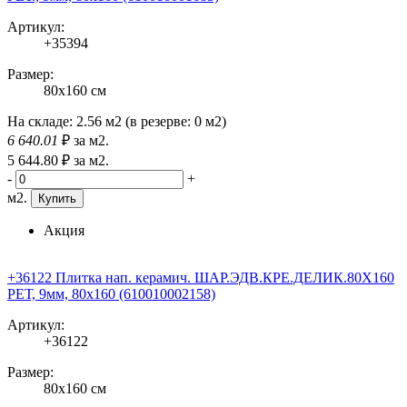
Артикул:
+35394
Размер:
80x160 см
На складе:
2.56 м2
(в резерве:
0 м2
)
6 640
.01
₽
за м2.
5 644
.80
₽
за м2.
-
+
м2.
Купить
Акция
+36122 Плитка нап. керамич. ШАР.ЭДВ.КРЕ.ДЕЛИК.80X160
РЕТ, 9мм, 80x160 (610010002158)
Артикул:
+36122
Размер:
80x160 см