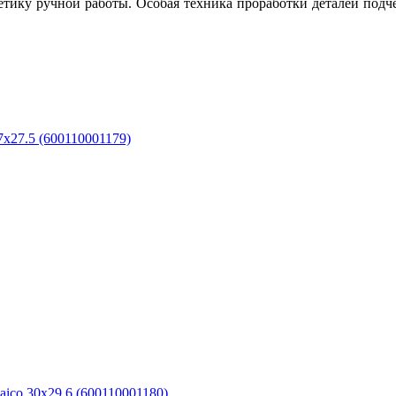
етику ручной работы. Особая техника проработки деталей подче
27.5 (600110001179)
o 30x29.6 (600110001180)