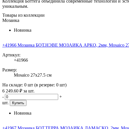
Коллекция Боттега объединила современные технологии и эст
уникальным.
Товары из коллекции
Мозаика
Новинка
+41966 Мозаика БОТ.НЭВЕ МОЗАИКА АРКО, 2мм, Mosaico 27x
Артикул:
+41966
Размер:
Mosaico 27x27.5 см
На складе:
0 шт
(в резерве:
0 шт
)
6 249
.60
₽
за шт.
-
+
шт.
Купить
Новинка
+41967 Мозаика БОТ.ТЕРРА МОЗАИКА ДАМАСКО, 2мм, Mosaic