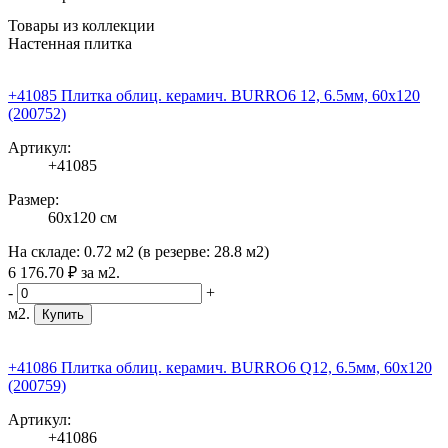
Товары из коллекции
Настенная плитка
+41085 Плитка облиц. керамич. BURRO6 12, 6.5мм, 60x120
(200752)
Артикул:
+41085
Размер:
60x120 см
На складе:
0.72 м2
(в резерве:
28.8 м2
)
6 176
.70
₽
за м2.
-
+
м2.
Купить
+41086 Плитка облиц. керамич. BURRO6 Q12, 6.5мм, 60x120
(200759)
Артикул:
+41086