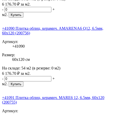
6 176
.70
₽
за м2.
-
+
м2.
Купить
+41090 Плитка облиц. керамич. AMARENA6 Q12, 6.5мм,
60x120 (200756)
Артикул:
+41090
Размер:
60x120 см
На складе:
54 м2
(в резерве:
0 м2
)
6 176
.70
₽
за м2.
-
+
м2.
Купить
+41091 Плитка облиц. керамич. MARE6 12, 6.5мм, 60x120
(200755)
Артикул: