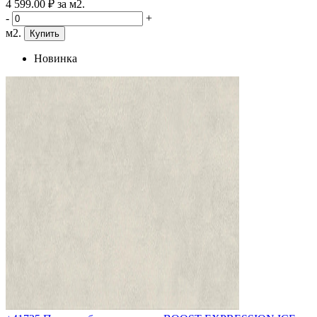
4 599
.00
₽
за м2.
-
+
м2.
Купить
Новинка