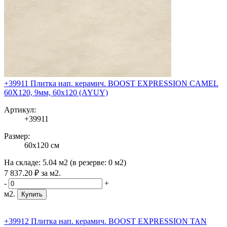
+39911 Плитка нап. керамич. BOOST EXPRESSION CAMEL
60X120, 9мм, 60x120 (AYUY)
Артикул:
+39911
Размер:
60x120 см
На складе:
5.04 м2
(в резерве:
0 м2
)
7 837
.20
₽
за м2.
-
+
м2.
Купить
+39912 Плитка нап. керамич. BOOST EXPRESSION TAN