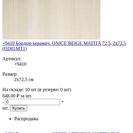
+9410 Бордюр керамич. ONICE BEIGE MATITA 72,5, 2x72.5
(OD01MT1)
Артикул:
+9410
Размер:
2x72,5 см
На складе:
10 шт
(в резерве:
0 шт
)
648
.00
₽
за шт.
-
+
шт.
Купить
Распродажа