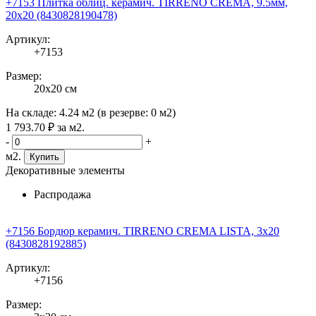
+7153 Плитка облиц. керамич. TIRRENO CREMA, 9.5мм,
20x20 (8430828190478)
Артикул:
+7153
Размер:
20x20 см
На складе:
4.24 м2
(в резерве:
0 м2
)
1 793
.70
₽
за м2.
-
+
м2.
Купить
Декоративные элементы
Распродажа
+7156 Бордюр керамич. TIRRENO CREMA LISTA, 3x20
(8430828192885)
Артикул:
+7156
Размер: